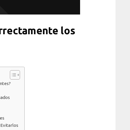
rrectamente los
antes?
uados
tes
Evitarlos