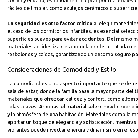
cocina y el baño, es fundamental optar por materiales 
fáciles de limpiar, como azulejos cerámicos o superficie
La seguridad es otro factor crítico
al elegir materiales
el caso de los dormitorios infantiles, es esencial selecc
superficies suaves para evitar accidentes. Del mismo mo
materiales antideslizantes como la madera tratada o el
resbalones y caídas, garantizando un entorno seguro pa
Consideraciones de Comodidad y Estilo
La comodidad es otro aspecto importante que se debe co
sala de estar, donde la familia pasa la mayor parte del
materiales que ofrezcan calidez y confort, como alfomb
telas suaves. Además, el material seleccionado puede inf
y la atmósfera de una habitación. Materiales como la 
aportar un toque de elegancia y sofisticación, mientras 
vibrantes puede inyectar energía y dinamismo en el esp